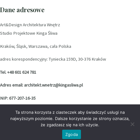
Dane adresowe
Art&Design Architektura Wnętrz
Studio Projektowe Kinga Śliwa
Kraków, Śląsk, Warszawa, cała Polska
adres korespondencyjny: Tyniecka 159D, 30-376 Kraków
Tel. +48 601 624 781
Adres email: architekt.wnetrz@kingasliwa.pl
NIP: 677-207-16-35
Ta strona korzysta z ciasteczek aby świadczyć usługi na
Social media
najwyższym poziomie. Dalsze korzystanie ze strony oznacza,
że zgadzasz się na ich użycie.
Zgoda