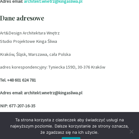
Adres email:
architekt.wnetrz@kingasliwa.pl
Dane adresowe
Art&Design Architektura Wnętrz
Studio Projektowe Kinga Śliwa
Kraków, Śląsk, Warszawa, cała Polska
adres korespondencyjny: Tyniecka 159D, 30-376 Kraków
Tel. +48 601 624 781
Adres email: architekt.wnetrz@kingasliwa.pl
NIP: 677-207-16-35
Ta strona korzysta z ciasteczek aby świadczyć usługi na
Social media
najwyższym poziomie. Dalsze korzystanie ze strony oznacza,
że zgadzasz się na ich użycie.