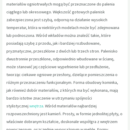
materiałów ogniotrwałych mogą być przeznaczone do palenia
ciągłego lub okresowego. Większość gotowych palenisk
zabezpieczona jest szybą, odporną na działanie wysokich
temperatur, która w niektórych modelach może być zdejmowana
lub podnoszona. Wśród wkładów można znaleźć takie, które
posiadają szybę z przodu, jak i bardziej rozbudowane,
pryzmatyczne, przeszklone z dwóch lub trzech stron. Palenisko
dwustronnie przeszklone, odpowiednio wbudowane w ścianę,
może stanowić jej częściowe wypełnienie lub przedłużenie,
tworząc ciekawe ogniowe przesłony, dzielące pomieszczenia o
różnym przeznaczeniu funkcjonalnym. Forma obudowy kominka,
jak również dobór materiałów, z których ma być wykonana, mają
bardzo istotne znaczenie w utrzymaniu spójności
stylistycznej
wnętrza
. Wśród materiałów najbardziej
rozpowszechniony jest kamień. Prosty, w formie jednolitej płyty, o
właściwie dobranym kształcie, doskonale współgra z wnętrzem
nowoczesnym, oszczędnie wyposażonym w meble. Formy